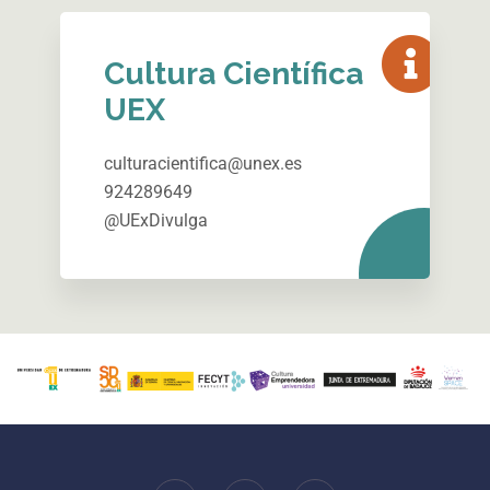
Cultura Científica
UEX
culturacientifica@unex.es
924289649
@UExDivulga